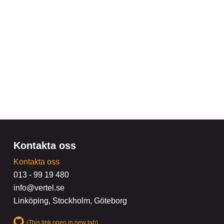
Kontakta oss
Kontakta oss
013 - 99 19 480
info@vertel.se
Linköping, Stockholm, Göteborg
(This link open in new tab)