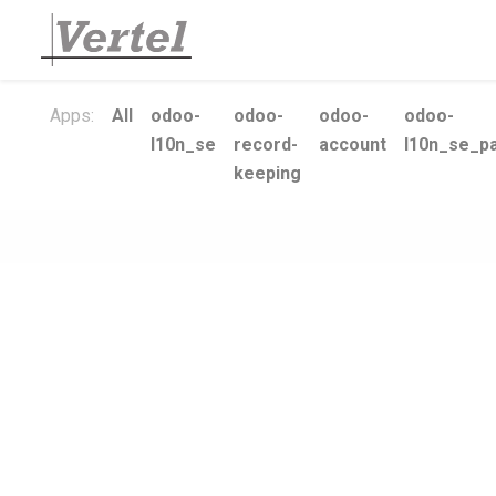
Apps:
All
odoo-
odoo-
odoo-
odoo-
l10n_se
record-
account
l10n_se_pa
keeping