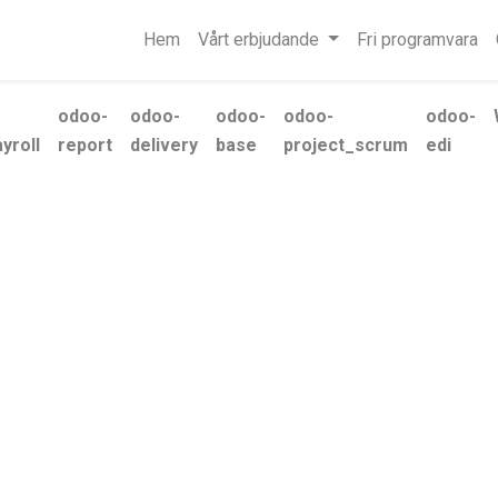
Hem
Vårt erbjudande
Fri programvara
odoo-
odoo-
odoo-
odoo-
odoo-
yroll
report
delivery
base
project_scrum
edi