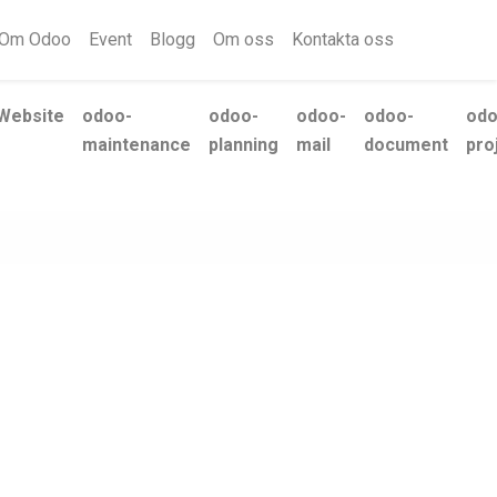
Om Odoo
Event
Blogg
Om oss
Kontakta oss
Website
odoo-
odoo-
odoo-
odoo-
odo
maintenance
planning
mail
document
pro