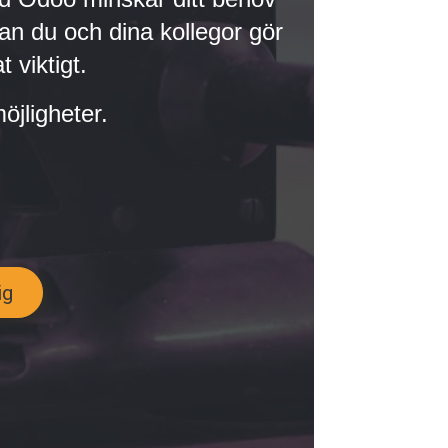
an du och dina kollegor gör
 viktigt.
öjligheter.
ig