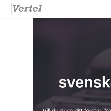
svensk
Vill du driva ditt företa