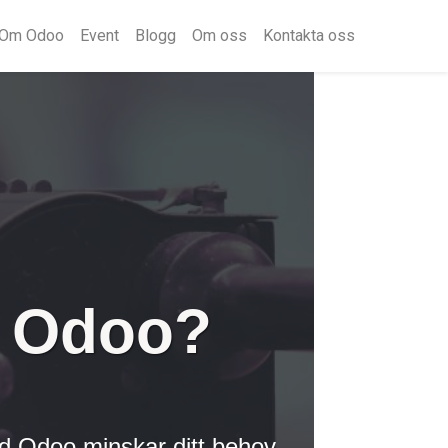
Om Odoo
Event
Blogg
Om oss
Kontakta oss
d Odoo?
ed Odoo minskar ditt behov