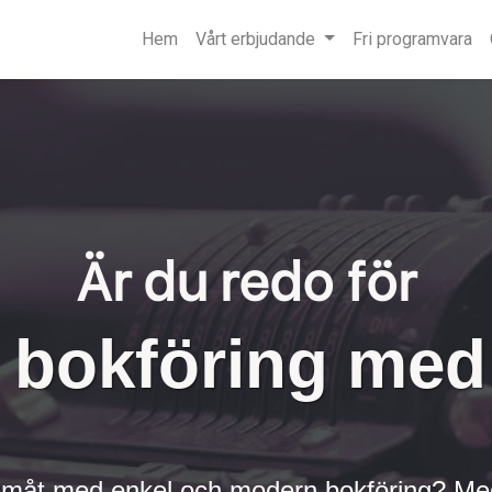
Hem
Vårt erbjudande
Fri programvara
Är du redo för
 bokföring me
g framåt med enkel och modern bokföring? M