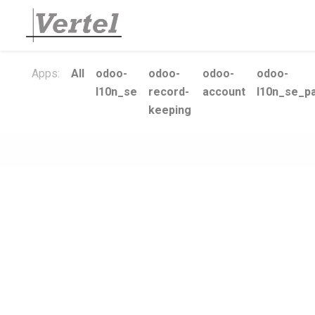
Apps:
All
odoo-
odoo-
odoo-
odoo-
l10n_se
record-
account
l10n_se_pa
keeping