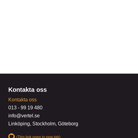
Kontakta oss
Kontakta oss
013 - 99 19 480
info@vertel.se
Linköping, Stockholm, Göteborg
(This link open in new tab)