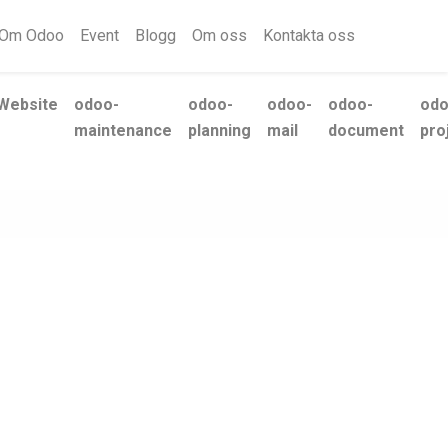
Om Odoo
Event
Blogg
Om oss
Kontakta oss
Website
odoo-
odoo-
odoo-
odoo-
odo
maintenance
planning
mail
document
pro