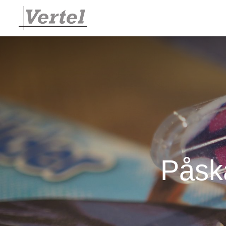
Påska