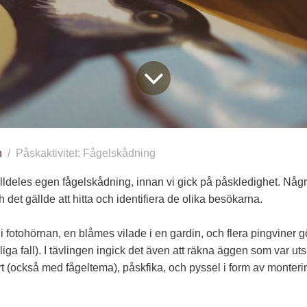
n
Påskaktivitet: Fågelskådning
lldeles egen fågelskådning, innan vi gick på påskledighet. Några
det gällde att hitta och identifiera de olika besökarna.
i fotohörnan, en blåmes vilade i en gardin, och flera pingviner
iga fall). I tävlingen ingick det även att räkna äggen som var utsp
t (också med fågeltema), påskfika, och pyssel i form av monteri