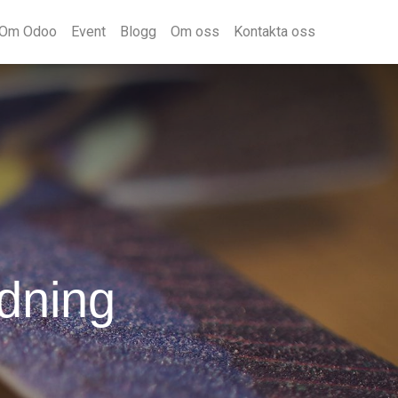
Om Odoo
Event
Blogg
Om oss
Kontakta oss
ådning