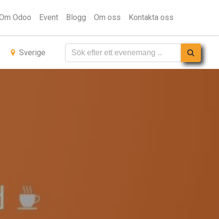
Om Odoo
Event
Blogg
Om oss
Kontakta oss
Sverige