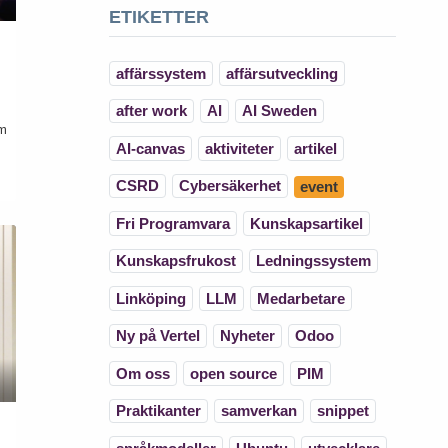
ETIKETTER
affärssystem
affärsutveckling
after work
AI
AI Sweden
om
AI-canvas
aktiviteter
artikel
CSRD
Cybersäkerhet
event
Fri Programvara
Kunskapsartikel
Kunskapsfrukost
Ledningssystem
Linköping
LLM
Medarbetare
Ny på Vertel
Nyheter
Odoo
Om oss
open source
PIM
Praktikanter
samverkan
snippet