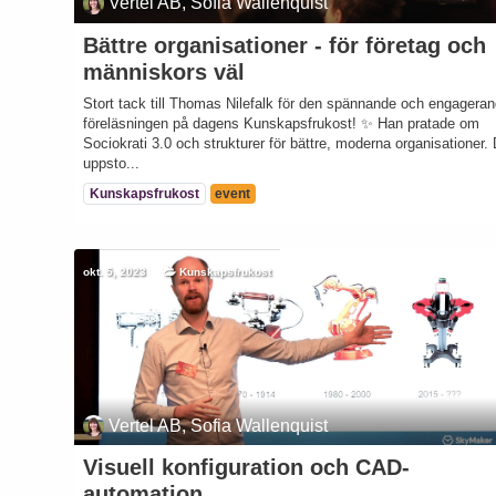
Vertel AB, Sofia Wallenquist
Bättre organisationer - för företag och
människors väl
Stort tack till Thomas Nilefalk för den spännande och engagera
föreläsningen på dagens Kunskapsfrukost! ✨ Han pratade om
Sociokrati 3.0 och strukturer för bättre, moderna organisationer.
uppsto...
Kunskapsfrukost
event
okt. 5, 2023
Kunskapsfrukost
Vertel AB, Sofia Wallenquist
Visuell konfiguration och CAD-
automation