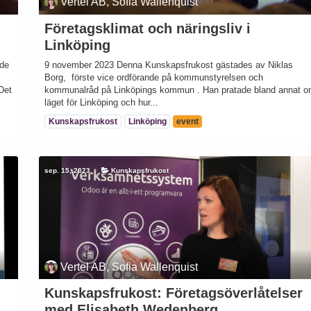
Vertel AB, Sofia Wallenquist
Företagsklimat och näringsliv i
Linköping
nde
9 november 2023 Denna Kunskapsfrukost gästades av Niklas
Borg, förste vice ordförande på kommunstyrelsen och
 Det
kommunalråd på Linköpings kommun . Han pratade bland annat 
läget för Linköping och hur...
Kunskapsfrukost
Linköping
event
sep. 15, 2023
Kunskapsfrukost
Vertel AB, Sofia Wallenquist
Kunskapsfrukost: Företagsöverlåtelser
med Elisabeth Wedenberg