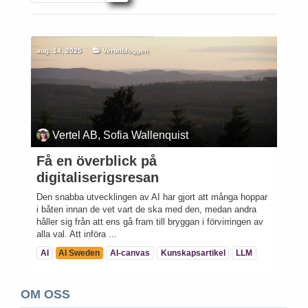
aug. 14, 2025
Vertelbloggen
Vertel AB, Sofia Wallenquist
Få en överblick på
digitaliserigsresan
Den snabba utvecklingen av AI har gjort att många hoppar
i båten innan de vet vart de ska med den, medan andra
håller sig från att ens gå fram till bryggan i förvirringen av
alla val. Att införa ...
AI
AI Sweden
AI-canvas
Kunskapsartikel
LLM
OM OSS