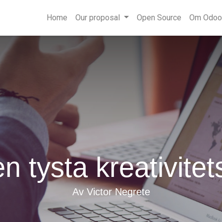
Home
Our proposal
Open Source
Om Odoo
en tysta kreativit
Av Victor Negrete