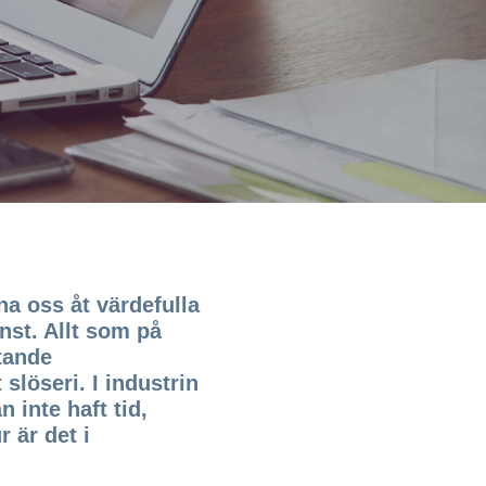
gna oss åt värdefulla
nst. Allt som på
tande
 slöseri. I industrin
 inte haft tid,
 är det i