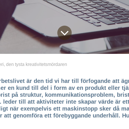
ri, den tysta kreativitetsmördaren
rbetslivet är den tid vi har till förfogande att ä
 en kund till del i form av en produkt eller tjä
brist på struktur, kommunikationsproblem, bris
eder till att aktiviteter inte skapar värde är ett
gligt när exempelvis ett maskinstopp sker då man
r att genomföra ett förebyggande underhåll. Hur