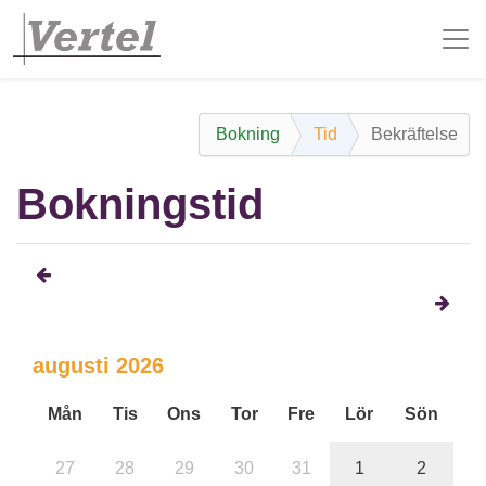
Bokning
Tid
Bekräftelse
Bokningstid
augusti 2026
Mån
Tis
Ons
Tor
Fre
Lör
Sön
27
28
29
30
31
1
2